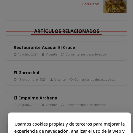
Don Pepe
k
ARTÍCULOS RELACIONADOS
Restaurante Asador El Cruce
10 julio, 2021
Vicente
Comentarios desactivados
El Garruchal
18 diciembre, 2021
Vicente
Comentarios desactivados
El Empalme Archena
26 julio, 2021
Vicente
Comentarios desactivados
Usamos cookies propias y de terceros para mejorar la
experiencia de navegación, analizar el uso de la web y