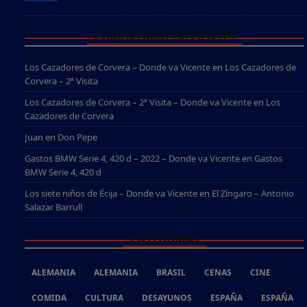
COMENTARIOS RECIENTES
Los Cazadores de Corvera – Donde va Vicente
en
Los Cazadores de
Corvera – 2ª Visita
Los Cazadores de Corvera – 2ª Visita – Donde va Vicente
en
Los
Cazadores de Corvera
Juan
en
Don Pepe
Gastos BMW Serie 4, 420 d – 2022 – Donde va Vicente
en
Gastos
BMW Serie 4, 420 d
Los siete niños de Écija – Donde va Vicente
en
El Zíngaro – Antonio
Salazar Barrull
CATEGORÍAS
ALEMANIA
ALEMANIA
BRASIL
CENAS
CINE
COMIDA
CULTURA
DESAYUNOS
ESPAÑA
ESPAÑA