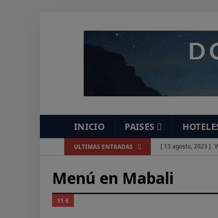
INICIO
PAISES
HOTELE
[ 13 agosto, 2023 ]
W
ULTIMAS ENTRADAS
[ 7 agosto, 2023 ]
As
Menú en Mabali
[ 7 agosto, 2023 ]
Re
[ 7 agosto, 2023 ]
Ve
11 €
[ 7 agosto, 2023 ]
Es