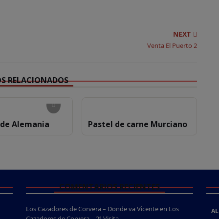
NEXT
Venta El Puerto 2
OS RELACIONADOS
de Alemania
Pastel de carne Murciano
COMENTARIOS RECIENTES
Los Cazadores de Corvera – Donde va Vicente
en
Los
AL
Cazadores de Corvera – 2ª Visita