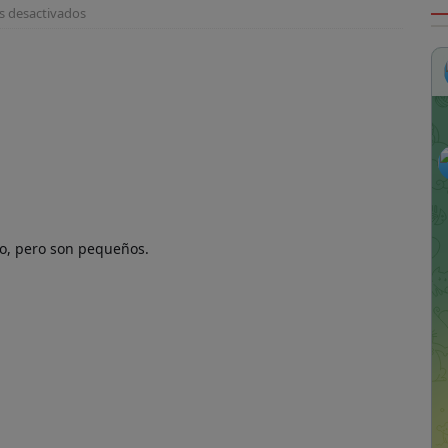
s desactivados
uarios de Streaming por países
CINE
enes Only Fans?
HUMOR
alquier cosa es cualquier cosa
HUMOR
rres Petronas, Kuala Lumpur
MALASIA
 ]
Le Herencia Celebraciones
CENAS
to, pero son pequeños.