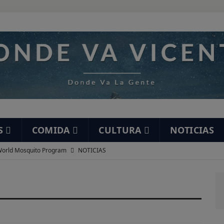
S
COMIDA
CULTURA
NOTICIAS
orld Mosquito Program
NOTICIAS
í mea un elefante
HUMOR
staurante Ramón
DESAYUNOS
nta de San Felipe
DESAYUNOS
 gracioso…
HUMOR