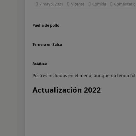
7 mayo, 2021
Vicente
Comida
Comentario
[ 7 agosto, 2023 ]
Us
[ 7 agosto, 2023 ]
Ti
Paella de pollo
[ 7 agosto, 2023 ]
Cu
[ 6 agosto, 2023 ]
To
Ternera en Salsa
[ 22 diciembre, 2023
Asiático
Postres incluidos en el menú, aunque no tenga fo
Actualización 2022