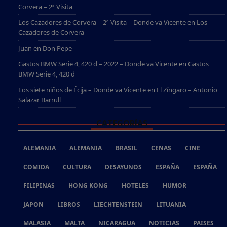
Corvera – 2ª Visita
Los Cazadores de Corvera – 2ª Visita – Donde va Vicente
en
Los
Cazadores de Corvera
Juan
en
Don Pepe
Gastos BMW Serie 4, 420 d – 2022 – Donde va Vicente
en
Gastos
BMW Serie 4, 420 d
Los siete niños de Écija – Donde va Vicente
en
El Zíngaro – Antonio
Salazar Barrull
CATEGORÍAS
ALEMANIA
ALEMANIA
BRASIL
CENAS
CINE
COMIDA
CULTURA
DESAYUNOS
ESPAÑA
ESPAÑA
FILIPINAS
HONG KONG
HOTELES
HUMOR
JAPON
LIBROS
LIECHTENSTEIN
LITUANIA
MALASIA
MALTA
NICARAGUA
NOTICIAS
PAISES