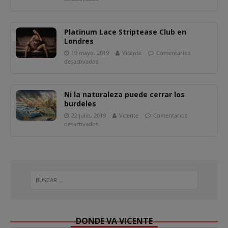
Platinum Lace Striptease Club en
Londres
19 mayo, 2019
Vicente
Comentarios
desactivados
Ni la naturaleza puede cerrar los
burdeles
22 julio, 2019
Vicente
Comentarios
desactivados
DONDE VA VICENTE