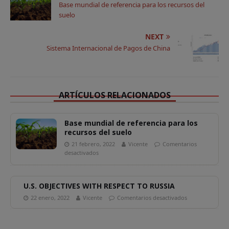
A
b
e
Li
a
Base mundial de referencia para los recursos del
suelo
p
o
r
n
rt
p
o
k
ir
NEXT
Sistema Internacional de Pagos de China
k
ARTÍCULOS RELACIONADOS
Base mundial de referencia para los
recursos del suelo
21 febrero, 2022
Vicente
Comentarios
desactivados
U.S. OBJECTIVES WITH RESPECT TO RUSSIA
22 enero, 2022
Vicente
Comentarios desactivados