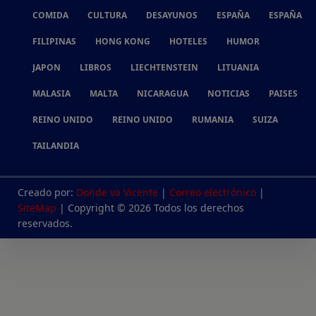
COMIDA
CULTURA
DESAYUNOS
ESPAÑA
ESPAÑA
FILIPINAS
HONG KONG
HOTELES
HUMOR
JAPON
LIBROS
LIECHTENSTEIN
LITUANIA
MALASIA
MALTA
NICARAGUA
NOTICIAS
PAISES
REINO UNIDO
REINO UNIDO
RUMANIA
SUIZA
TAILANDIA
Creado por:
Donde va Vicente
|
Correo electrónico
|
SiteMap
| Copyright © 2026 Todos los derechos
reservados.