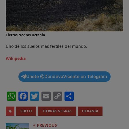
Tierras Negras Ucrania
Uno de los suelos mas fértiles del mundo.
Wikipedia
Unete @DondevaVicente en Telegram
W
F
T
E
C
C
h
a
w
m
o
o
a
c
it
ai
p
m
SUELO
TIERRAS NEGRAS
UCRANIA
ts
e
t
l
y
p
PREVIOUS