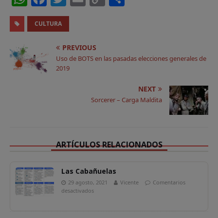
h
a
w
m
o
o
a
c
it
ai
p
m
CULTURA
ts
e
t
l
y
p
PREVIOUS
A
b
e
Li
a
Uso de BOTS en las pasadas elecciones generales de
2019
p
o
r
n
rt
p
o
k
ir
NEXT
Sorcerer – Carga Maldita
k
ARTÍCULOS RELACIONADOS
Las Cabañuelas
29 agosto, 2021
Vicente
Comentarios
desactivados