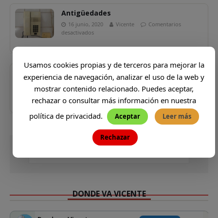
Antigüedades
16 junio, 2020
Vicente
Comentarios
desactivados
Usamos cookies propias y de terceros para mejorar la
Carmen Carrera
experiencia de navegación, analizar el uso de la web y
18 noviembre, 2020
Vicente
Comentarios
mostrar contenido relacionado. Puedes aceptar,
desactivados
rechazar o consultar más información en nuestra
política de privacidad.
Aceptar
Leer más
Rechazar
DONDE VA VICENTE