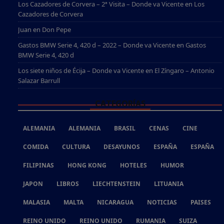
Los Cazadores de Corvera – 2ª Visita – Donde va Vicente
en
Los
Cazadores de Corvera
Juan
en
Don Pepe
Gastos BMW Serie 4, 420 d – 2022 – Donde va Vicente
en
Gastos
BMW Serie 4, 420 d
Los siete niños de Écija – Donde va Vicente
en
El Zíngaro – Antonio
Salazar Barrull
CATEGORÍAS
ALEMANIA
ALEMANIA
BRASIL
CENAS
CINE
COMIDA
CULTURA
DESAYUNOS
ESPAÑA
ESPAÑA
FILIPINAS
HONG KONG
HOTELES
HUMOR
JAPON
LIBROS
LIECHTENSTEIN
LITUANIA
MALASIA
MALTA
NICARAGUA
NOTICIAS
PAISES
REINO UNIDO
REINO UNIDO
RUMANIA
SUIZA