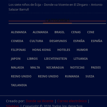
Los siete niños de Écija – Donde va Vicente
en
El Zíngaro – Antonio
Salazar Barrull
CATEGORÍAS
ALEMANIA
ALEMANIA
BRASIL
CENAS
CINE
COMIDA
CULTURA
DESAYUNOS
ESPAÑA
ESPAÑA
FILIPINAS
HONG KONG
HOTELES
HUMOR
JAPON
LIBROS
LIECHTENSTEIN
LITUANIA
MALASIA
MALTA
NICARAGUA
NOTICIAS
PAISES
REINO UNIDO
REINO UNIDO
RUMANIA
SUIZA
TAILANDIA
Creado por:
Donde va Vicente
|
Correo electrónico
|
SiteMap
| Copyright © 2026 Todos los derechos