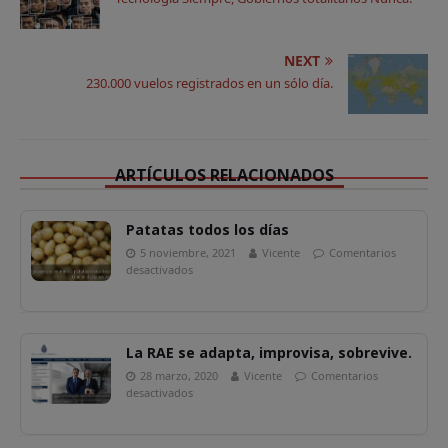
A
b
e
Li
a
p
o
r
n
rt
p
o
k
ir
NEXT
230.000 vuelos registrados en un sólo día.
k
ARTÍCULOS RELACIONADOS
Patatas todos los días
5 noviembre, 2021
Vicente
Comentarios
desactivados
La RAE se adapta, improvisa, sobrevive.
28 marzo, 2020
Vicente
Comentarios
desactivados