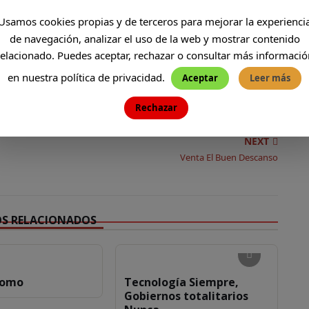
Usamos cookies propias y de terceros para mejorar la experienci
evaVicente en Telegram
de navegación, analizar el uso de la web y mostrar contenido
relacionado. Puedes aceptar, rechazar o consultar más informació
en nuestra política de privacidad.
Aceptar
Leer más
AS
VIENTO
Rechazar
NEXT
Venta El Buen Descanso
OS RELACIONADOS
lomo
Tecnología Siempre,
Gobiernos totalitarios