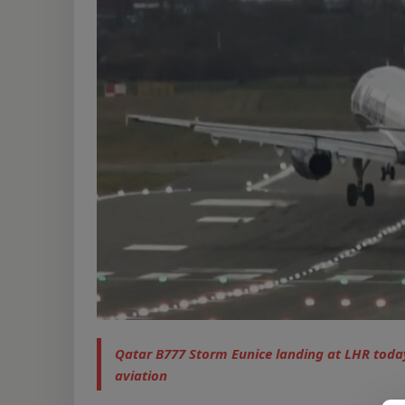
[ 6 agosto, 2023 ]
To
[ 22 diciembre, 2023
Qatar B777 Storm Eunice landing at LHR toda
aviation