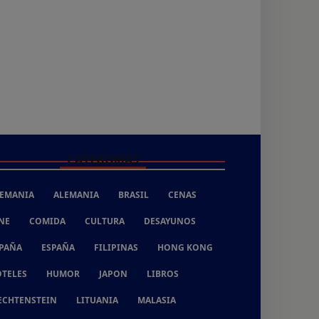
CATEGORÍAS
EMANIA
ALEMANIA
BRASIL
CENAS
NE
COMIDA
CULTURA
DESAYUNOS
PAÑA
ESPAÑA
FILIPINAS
HONG KONG
TELES
HUMOR
JAPON
LIBROS
ECHTENSTEIN
LITUANIA
MALASIA