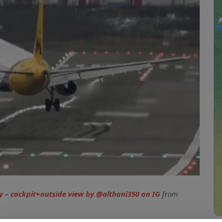
rres Petronas, Kuala Lumpur
MALASIA
 ]
Le Herencia Celebraciones
CENAS
y – cockpit+outside view by @althani350 on IG
from