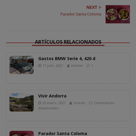
p
o
k
ir
NEXT
Parador Santa Coloma
k
ARTÍCULOS RELACIONADOS
Gastos BMW Serie 4, 420 d
11 julio, 2021
Vicente
1
Vivir Andorra
25 enero, 2021
Vicente
Comentarios
desactivados
Parador Santa Coloma