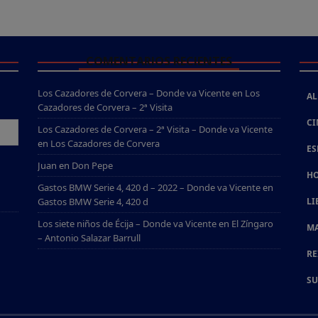
COMENTARIOS RECIENTES
Los Cazadores de Corvera – Donde va Vicente
en
Los
AL
Cazadores de Corvera – 2ª Visita
CI
Los Cazadores de Corvera – 2ª Visita – Donde va Vicente
en
Los Cazadores de Corvera
ES
Juan
en
Don Pepe
HO
Gastos BMW Serie 4, 420 d – 2022 – Donde va Vicente
en
Gastos BMW Serie 4, 420 d
LI
Los siete niños de Écija – Donde va Vicente
en
El Zíngaro
MA
– Antonio Salazar Barrull
RE
SU