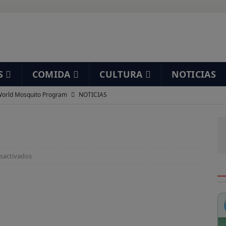
S
COMIDA
CULTURA
NOTICIAS
orld Mosquito Program
NOTICIAS
í mea un elefante
HUMOR
staurante Ramón
DESAYUNOS
nta de San Felipe
DESAYUNOS
sactivados
 gracioso…
HUMOR
uarios de Streaming por países
CINE
enes Only Fans?
HUMOR
alquier cosa es cualquier cosa
HUMOR