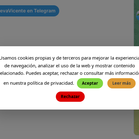
rres Petronas, Kuala Lumpur
MALASIA
evaVicente en Telegram
 ]
Le Herencia Celebraciones
CENAS
Usamos cookies propias y de terceros para mejorar la experienci
NEXT
de navegación, analizar el uso de la web y mostrar contenido
Asiático en Bungalow Bar Fuente Álamo
relacionado. Puedes aceptar, rechazar o consultar más informació
en nuestra política de privacidad.
Aceptar
Leer más
OS RELACIONADOS
Rechazar