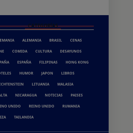
CATEGORÍAS
EMANIA
ALEMANIA
BRASIL
CENAS
NE
COMIDA
CULTURA
DESAYUNOS
PAÑA
ESPAÑA
FILIPINAS
HONG KONG
TELES
HUMOR
JAPON
LIBROS
ECHTENSTEIN
LITUANIA
MALASIA
LTA
NICARAGUA
NOTICIAS
PAISES
INO UNIDO
REINO UNIDO
RUMANIA
IZA
TAILANDIA