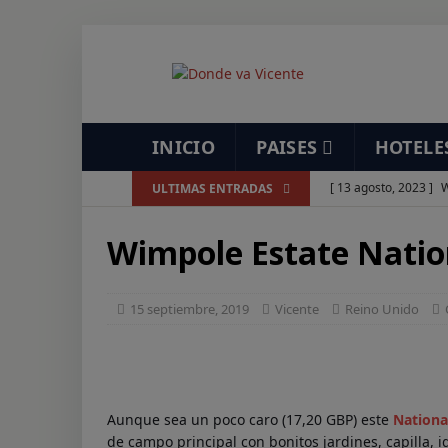
INICIO
PAISES
HOTELE
[ 13 agosto, 2023 ]
W
ULTIMAS ENTRADAS
[ 7 agosto, 2023 ]
As
Wimpole Estate Natio
[ 7 agosto, 2023 ]
Re
[ 7 agosto, 2023 ]
Ve
15 septiembre, 2019
Vicente
Reino Unido
[ 7 agosto, 2023 ]
Es
[ 7 agosto, 2023 ]
Us
[ 7 agosto, 2023 ]
Ti
Aunque sea un poco caro (17,20 GBP) este
Nationa
[ 7 agosto, 2023 ]
Cu
de campo principal con bonitos jardines, capilla, i