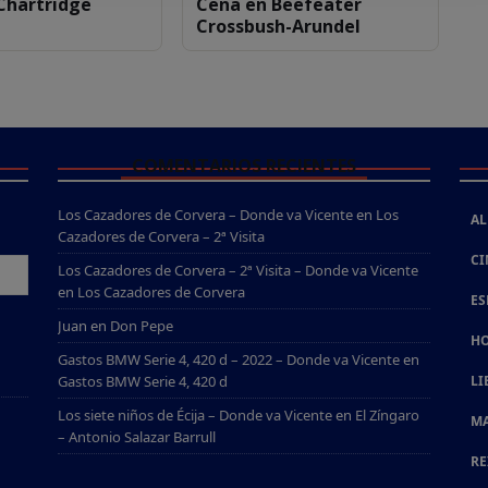
Chartridge
Cena en Beefeater
Crossbush-Arundel
COMENTARIOS RECIENTES
Los Cazadores de Corvera – Donde va Vicente
en
Los
AL
Cazadores de Corvera – 2ª Visita
CI
Los Cazadores de Corvera – 2ª Visita – Donde va Vicente
en
Los Cazadores de Corvera
ES
Juan
en
Don Pepe
HO
Gastos BMW Serie 4, 420 d – 2022 – Donde va Vicente
en
Gastos BMW Serie 4, 420 d
LI
Los siete niños de Écija – Donde va Vicente
en
El Zíngaro
MA
– Antonio Salazar Barrull
RE