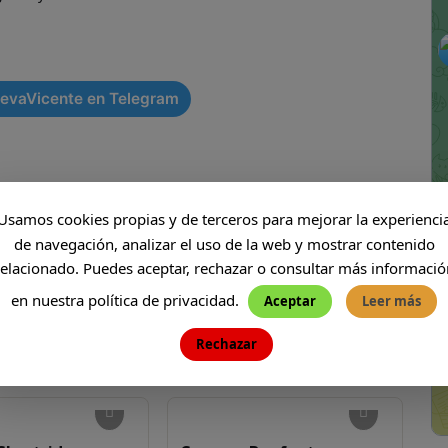
rres Petronas, Kuala Lumpur
MALASIA
 ]
Le Herencia Celebraciones
CENAS
evaVicente en Telegram
Usamos cookies propias y de terceros para mejorar la experienci
de navegación, analizar el uso de la web y mostrar contenido
NEXT
relacionado. Puedes aceptar, rechazar o consultar más informació
AD Astra
en nuestra política de privacidad.
Aceptar
Leer más
Rechazar
OS RELACIONADOS