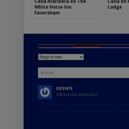
Cena marinera en The
Cena en 
White Horse Inn
Lodge
Faversham
ARCHIVOS
VICENTE
428 artículos publicados