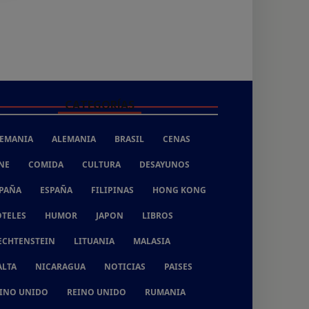
CATEGORÍAS
EMANIA
ALEMANIA
BRASIL
CENAS
NE
COMIDA
CULTURA
DESAYUNOS
PAÑA
ESPAÑA
FILIPINAS
HONG KONG
TELES
HUMOR
JAPON
LIBROS
ECHTENSTEIN
LITUANIA
MALASIA
LTA
NICARAGUA
NOTICIAS
PAISES
INO UNIDO
REINO UNIDO
RUMANIA