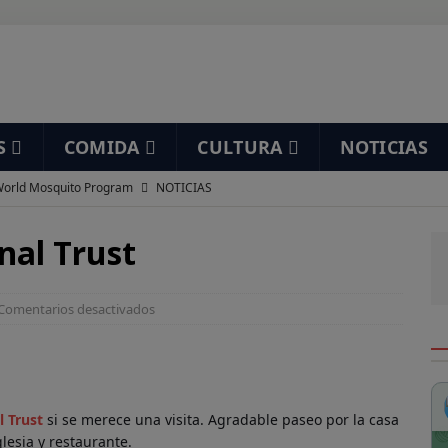
S
COMIDA
CULTURA
NOTICIAS
orld Mosquito Program
NOTICIAS
í mea un elefante
HUMOR
nal Trust
staurante Ramón
DESAYUNOS
nta de San Felipe
DESAYUNOS
Comentarios desactivados
 gracioso…
HUMOR
uarios de Streaming por países
CINE
enes Only Fans?
HUMOR
l Trust
si se merece una visita. Agradable paseo por la casa
alquier cosa es cualquier cosa
HUMOR
glesia y restaurante.