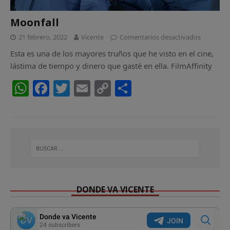
Moonfall
21 febrero, 2022
Vicente
Comentarios desactivados
Esta es una de los mayores truños que he visto en el cine,
lástima de tiempo y dinero que gasté en ella. FilmAffinity
W
F
T
E
C
C
h
a
w
m
o
o
at
c
itt
ai
p
m
s
e
er
l
y
p
A
b
Li
ar
p
o
n
ti
p
o
k
r
DONDE VA VICENTE
k