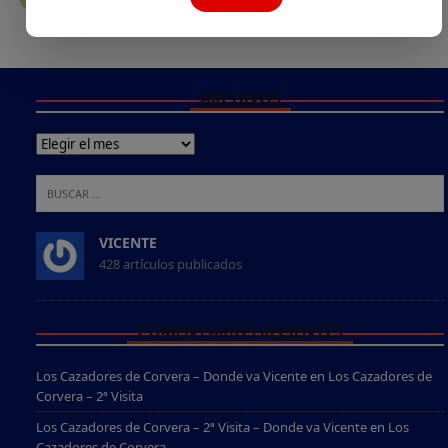
ARCHIVOS
VICENTE
428 artículos publicados
COMENTARIOS RECIENTES
Los Cazadores de Corvera – Donde va Vicente
en
Los Cazadores de
Corvera – 2ª Visita
Los Cazadores de Corvera – 2ª Visita – Donde va Vicente
en
Los
Cazadores de Corvera