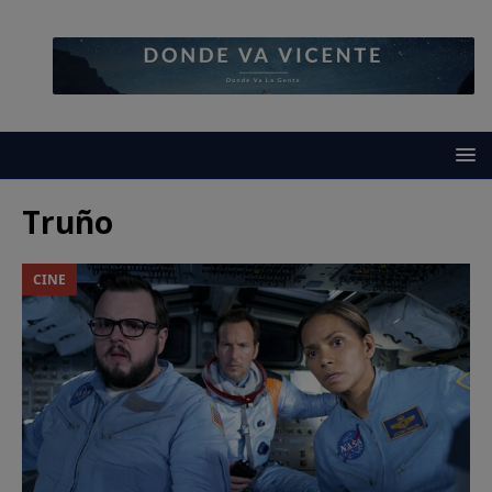
Truño
CINE