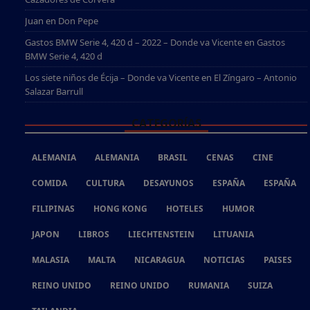
Juan
en
Don Pepe
Gastos BMW Serie 4, 420 d – 2022 – Donde va Vicente
en
Gastos
BMW Serie 4, 420 d
Los siete niños de Écija – Donde va Vicente
en
El Zíngaro – Antonio
Salazar Barrull
CATEGORÍAS
ALEMANIA
ALEMANIA
BRASIL
CENAS
CINE
COMIDA
CULTURA
DESAYUNOS
ESPAÑA
ESPAÑA
FILIPINAS
HONG KONG
HOTELES
HUMOR
JAPON
LIBROS
LIECHTENSTEIN
LITUANIA
MALASIA
MALTA
NICARAGUA
NOTICIAS
PAISES
REINO UNIDO
REINO UNIDO
RUMANIA
SUIZA