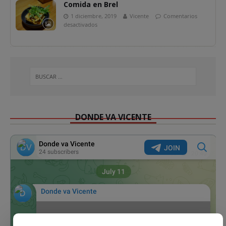
Comida en Brel
1 diciembre, 2019
Vicente
Comentarios
desactivados
DONDE VA VICENTE