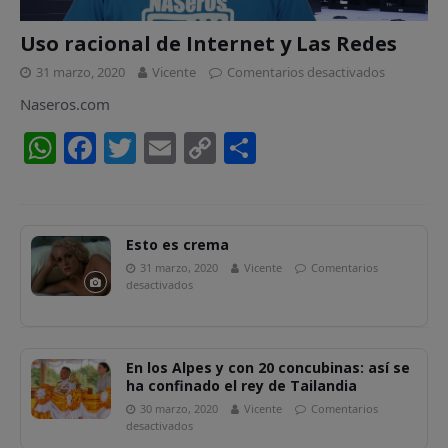
Uso racional de Internet y Las Redes
31 marzo, 2020
Vicente
Comentarios desactivados
Naseros.com
W
F
T
E
C
C
h
a
w
m
o
o
at
c
itt
ai
p
m
s
e
er
l
y
p
Esto es crema
A
b
Li
ar
31 marzo, 2020
Vicente
Comentarios
desactivados
p
o
n
ti
p
o
k
r
k
En los Alpes y con 20 concubinas: así se
ha confinado el rey de Tailandia
30 marzo, 2020
Vicente
Comentarios
desactivados