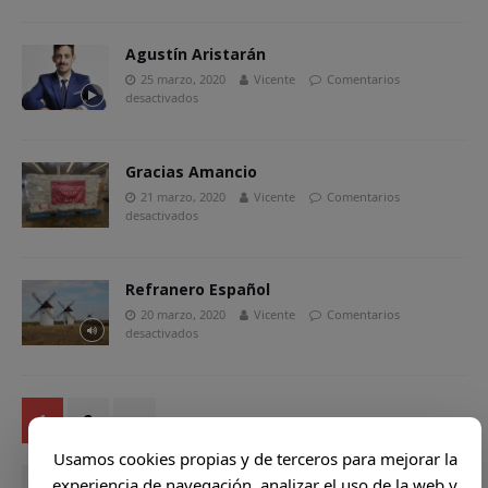
Agustín Aristarán
25 marzo, 2020
Vicente
Comentarios
desactivados
Gracias Amancio
21 marzo, 2020
Vicente
Comentarios
desactivados
Refranero Español
20 marzo, 2020
Vicente
Comentarios
desactivados
1
2
»
Usamos cookies propias y de terceros para mejorar la
experiencia de navegación, analizar el uso de la web y