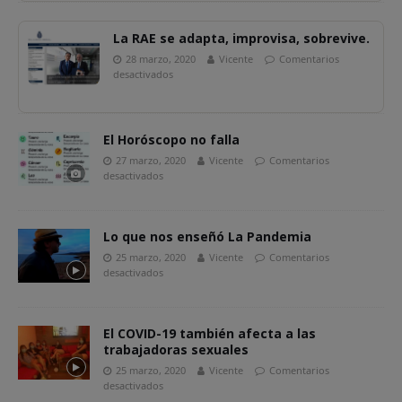
La RAE se adapta, improvisa, sobrevive.
28 marzo, 2020
Vicente
Comentarios
desactivados
El Horóscopo no falla
27 marzo, 2020
Vicente
Comentarios
desactivados
Lo que nos enseñó La Pandemia
25 marzo, 2020
Vicente
Comentarios
desactivados
El COVID-19 también afecta a las
trabajadoras sexuales
25 marzo, 2020
Vicente
Comentarios
desactivados