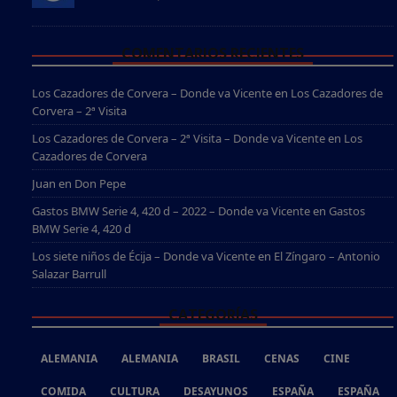
COMENTARIOS RECIENTES
Los Cazadores de Corvera – Donde va Vicente
en
Los Cazadores de
Corvera – 2ª Visita
Los Cazadores de Corvera – 2ª Visita – Donde va Vicente
en
Los
Cazadores de Corvera
Juan
en
Don Pepe
Gastos BMW Serie 4, 420 d – 2022 – Donde va Vicente
en
Gastos
BMW Serie 4, 420 d
Los siete niños de Écija – Donde va Vicente
en
El Zíngaro – Antonio
Salazar Barrull
CATEGORÍAS
ALEMANIA
ALEMANIA
BRASIL
CENAS
CINE
COMIDA
CULTURA
DESAYUNOS
ESPAÑA
ESPAÑA