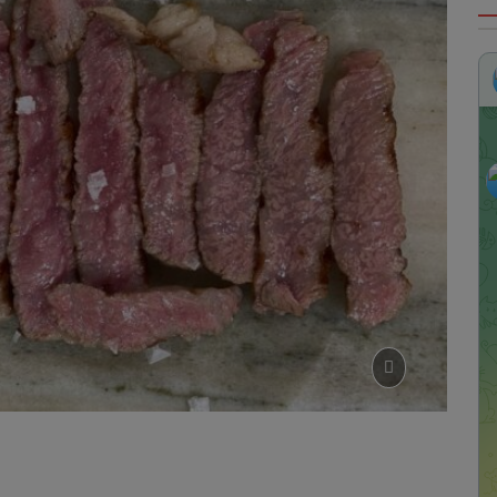
uarios de Streaming por países
CINE
enes Only Fans?
HUMOR
alquier cosa es cualquier cosa
HUMOR
rres Petronas, Kuala Lumpur
MALASIA
 ]
Le Herencia Celebraciones
CENAS