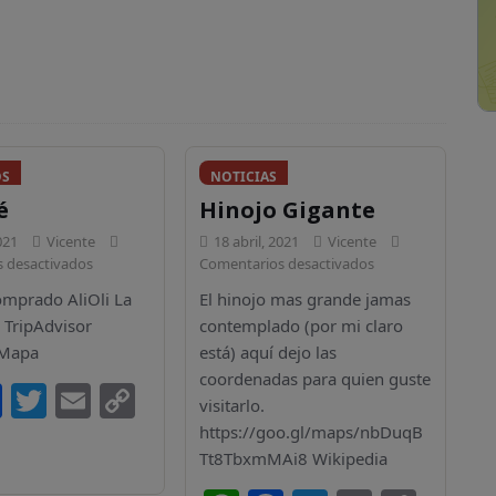
OS
NOTICIAS
é
Hinojo Gigante
021
Vicente
18 abril, 2021
Vicente
 desactivados
Comentarios desactivados
comprado AliOli La
El hinojo mas grande jamas
 TripAdvisor
contemplado (por mi claro
 Mapa
está) aquí dejo las
coordenadas para quien guste
F
T
E
C
visitarlo.
a
w
m
o
https://goo.gl/maps/nbDuqB
c
itt
ai
p
Tt8TbxmMAi8 Wikipedia