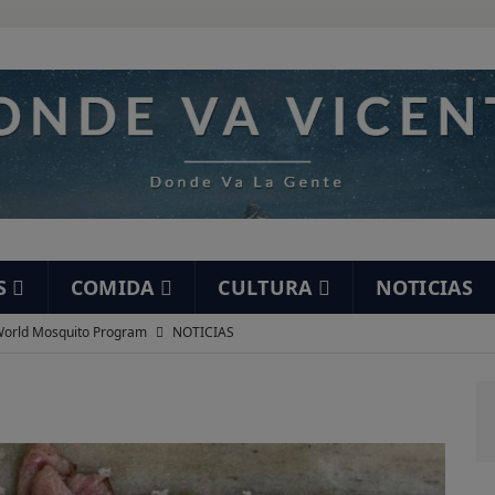
S
COMIDA
CULTURA
NOTICIAS
orld Mosquito Program
NOTICIAS
í mea un elefante
HUMOR
staurante Ramón
DESAYUNOS
nta de San Felipe
DESAYUNOS
 gracioso…
HUMOR