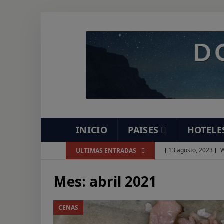
INICIO
PAISES
HOTELE
[ 13 agosto, 2023 ]
W
ULTIMAS ENTRADAS
[ 7 agosto, 2023 ]
As
Mes:
abril 2021
[ 7 agosto, 2023 ]
Re
[ 7 agosto, 2023 ]
Ve
CENAS
[ 7 agosto, 2023 ]
Es