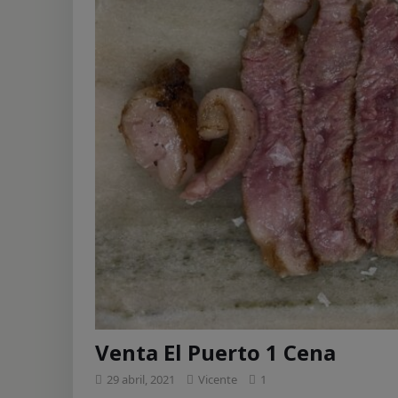
[ 7 agosto, 2023 ]
Us
[ 7 agosto, 2023 ]
Ti
[ 7 agosto, 2023 ]
Cu
[ 6 agosto, 2023 ]
To
[ 22 diciembre, 2023
Venta El Puerto 1 Cena
29 abril, 2021
Vicente
1