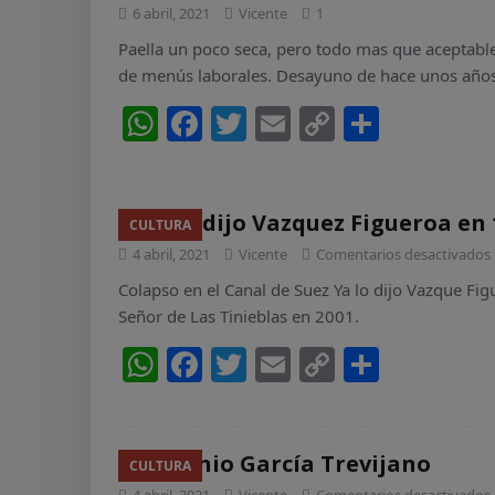
A
b
Li
ar
6 abril, 2021
Vicente
1
p
o
n
ti
Paella un poco seca, pero todo mas que aceptable
de menús laborales. Desayuno de hace unos año
p
o
k
r
W
F
T
E
C
C
k
h
a
w
m
o
o
at
c
itt
ai
p
m
s
e
er
l
y
p
Ya lo dijo Vazquez Figueroa en 
CULTURA
A
b
Li
ar
4 abril, 2021
Vicente
Comentarios desactivados
p
o
n
ti
Colapso en el Canal de Suez Ya lo dijo Vazque F
Señor de Las Tinieblas en 2001.
p
o
k
r
W
F
T
E
C
C
k
h
a
w
m
o
o
at
c
itt
ai
p
m
s
e
er
l
y
p
Antonio García Trevijano
CULTURA