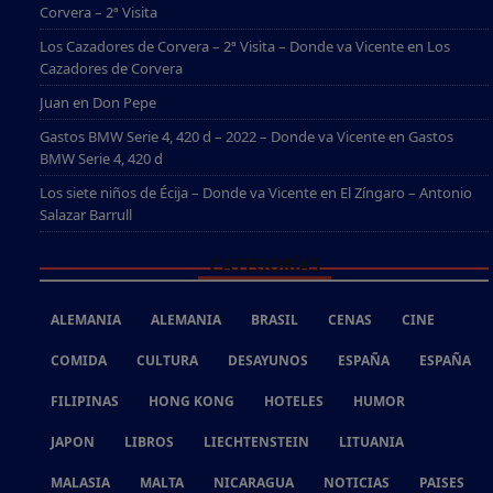
Corvera – 2ª Visita
Los Cazadores de Corvera – 2ª Visita – Donde va Vicente
en
Los
Cazadores de Corvera
Juan
en
Don Pepe
Gastos BMW Serie 4, 420 d – 2022 – Donde va Vicente
en
Gastos
BMW Serie 4, 420 d
Los siete niños de Écija – Donde va Vicente
en
El Zíngaro – Antonio
Salazar Barrull
CATEGORÍAS
ALEMANIA
ALEMANIA
BRASIL
CENAS
CINE
COMIDA
CULTURA
DESAYUNOS
ESPAÑA
ESPAÑA
FILIPINAS
HONG KONG
HOTELES
HUMOR
JAPON
LIBROS
LIECHTENSTEIN
LITUANIA
MALASIA
MALTA
NICARAGUA
NOTICIAS
PAISES