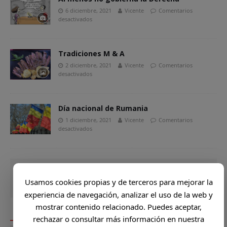
6 diciembre, 2021
Vicente
Comentarios
desactivados
Tradiciones M & A
2 diciembre, 2021
Vicente
Comentarios
desactivados
Día nacional de Rumania
1 diciembre, 2021
Vicente
Comentarios
desactivados
Usamos cookies propias y de terceros para mejorar la
experiencia de navegación, analizar el uso de la web y
mostrar contenido relacionado. Puedes aceptar,
DONDE VA VICENTE
rechazar o consultar más información en nuestra