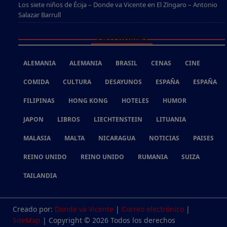
Los siete niños de Écija – Donde va Vicente
en
El Zíngaro – Antonio
Salazar Barrull
CATEGORÍAS
ALEMANIA
ALEMANIA
BRASIL
CENAS
CINE
COMIDA
CULTURA
DESAYUNOS
ESPAÑA
ESPAÑA
FILIPINAS
HONG KONG
HOTELES
HUMOR
JAPON
LIBROS
LIECHTENSTEIN
LITUANIA
MALASIA
MALTA
NICARAGUA
NOTICIAS
PAISES
REINO UNIDO
REINO UNIDO
RUMANIA
SUIZA
TAILANDIA
Creado por:
Donde va Vicente
|
Correo electrónico
|
SiteMap
| Copyright © 2026 Todos los derechos