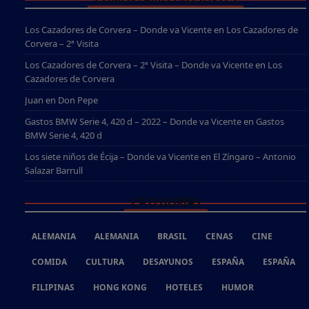
Los Cazadores de Corvera – Donde va Vicente
en
Los Cazadores de
Corvera – 2ª Visita
Los Cazadores de Corvera – 2ª Visita – Donde va Vicente
en
Los
Cazadores de Corvera
Juan
en
Don Pepe
Gastos BMW Serie 4, 420 d – 2022 – Donde va Vicente
en
Gastos
BMW Serie 4, 420 d
Los siete niños de Écija – Donde va Vicente
en
El Zíngaro – Antonio
Salazar Barrull
CATEGORÍAS
ALEMANIA
ALEMANIA
BRASIL
CENAS
CINE
COMIDA
CULTURA
DESAYUNOS
ESPAÑA
ESPAÑA
FILIPINAS
HONG KONG
HOTELES
HUMOR