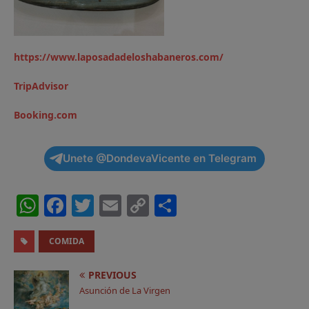
https://www.laposadadeloshabaneros.com/
TripAdvisor
Booking.com
Unete @DondevaVicente en Telegram
W
F
T
E
C
C
h
a
w
m
o
o
a
c
it
ai
p
m
COMIDA
ts
e
t
l
y
p
PREVIOUS
A
b
e
Li
a
Asunción de La Virgen