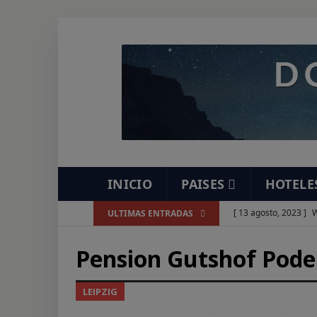
INICIO
PAISES
HOTELE
[ 13 agosto, 2023 ]
W
ULTIMAS ENTRADAS
[ 7 agosto, 2023 ]
As
Pension Gutshof Pode
[ 7 agosto, 2023 ]
Re
[ 7 agosto, 2023 ]
Ve
LEIPZIG
[ 7 agosto, 2023 ]
Es