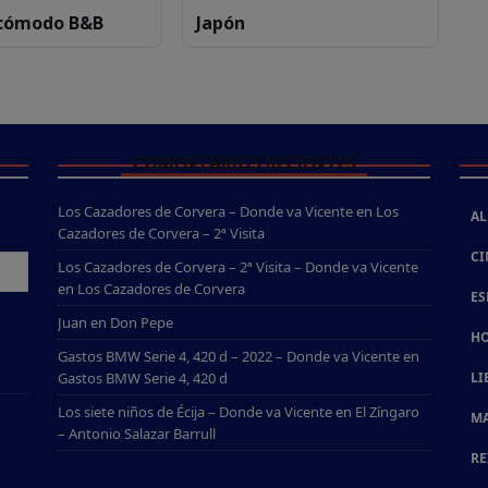
 cómodo B&B
Japón
COMENTARIOS RECIENTES
Los Cazadores de Corvera – Donde va Vicente
en
Los
AL
Cazadores de Corvera – 2ª Visita
CI
Los Cazadores de Corvera – 2ª Visita – Donde va Vicente
en
Los Cazadores de Corvera
ES
Juan
en
Don Pepe
HO
Gastos BMW Serie 4, 420 d – 2022 – Donde va Vicente
en
Gastos BMW Serie 4, 420 d
LI
Los siete niños de Écija – Donde va Vicente
en
El Zíngaro
MA
– Antonio Salazar Barrull
RE