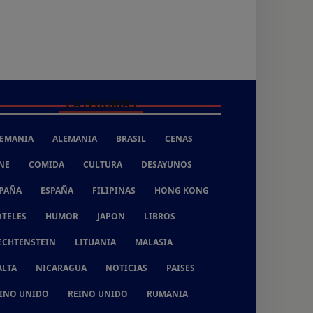
CATEGORÍAS
EMANIA
ALEMANIA
BRASIL
CENAS
NE
COMIDA
CULTURA
DESAYUNOS
PAÑA
ESPAÑA
FILIPINAS
HONG KONG
TELES
HUMOR
JAPON
LIBROS
ECHTENSTEIN
LITUANIA
MALASIA
LTA
NICARAGUA
NOTICIAS
PAISES
INO UNIDO
REINO UNIDO
RUMANIA