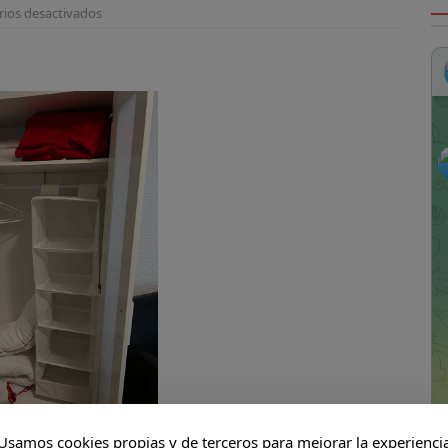
ios desactivados
uarios de Streaming por países
CINE
enes Only Fans?
HUMOR
alquier cosa es cualquier cosa
HUMOR
rres Petronas, Kuala Lumpur
MALASIA
 ]
Le Herencia Celebraciones
CENAS
Usamos cookies propias y de terceros para mejorar la experienci