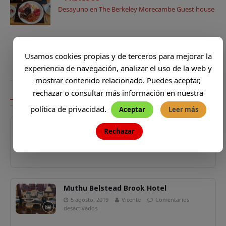
A
b
e
Li
a
Desayuno en The Berkeley Morecambe Guest house
p
o
r
n
rt
p
o
k
ir
NEXT
Mini cena en Holida Inn Chester South
k
Usamos cookies propias y de terceros para mejorar la
experiencia de navegación, analizar el uso de la web y
mostrar contenido relacionado. Puedes aceptar,
rechazar o consultar más información en nuestra
ARTÍCULOS RELACIONADOS
política de privacidad.
Aceptar
Leer más
Pension Rörig
Rechazar
20 mayo, 2022
Vicente
Comentarios
desactivados
Muthu Belstead Brook Hotel
5 agosto, 2019
Vicente
Comentarios
desactivados