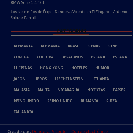
BMW Serie 4, 420 d
Los siete niños de Écija – Donde va Vicente
en
El Zíngaro – Antonio
Salazar Barrull
CATEGORÍAS
ALEMANIA
ALEMANIA
BRASIL
CENAS
CINE
COMIDA
CULTURA
DESAYUNOS
ESPAÑA
ESPAÑA
FILIPINAS
HONG KONG
HOTELES
HUMOR
JAPON
LIBROS
LIECHTENSTEIN
LITUANIA
MALASIA
MALTA
NICARAGUA
NOTICIAS
PAISES
REINO UNIDO
REINO UNIDO
RUMANIA
SUIZA
TAILANDIA
Creado por:
Donde va Vicente
|
Correo electrónico
|