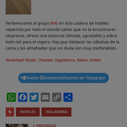
Perteneciente al grupo
IHG
en esta cadena de hoteles
repartida por todo el mundo sabes que no te encontraras
sorpresas, ofrece una estancia cómoda, agradable y sobre
todo útil para el viajero. Hay que destacar las sábanas de la
cama y las almohadas que sin duda son muy confortables.
Wrexham Road, Chester, Inglaterra, Reino Unido
Unete @DondevaVicente en Telegram
W
F
T
E
C
C
h
a
w
m
o
o
a
c
it
ai
p
m
HOTELES
INGLATERRA
ts
e
t
l
y
p
PREVIOUS