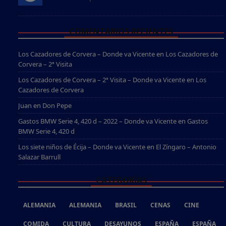
COMENTARIOS RECIENTES
Los Cazadores de Corvera – Donde va Vicente
en
Los Cazadores de
Corvera – 2ª Visita
Los Cazadores de Corvera – 2ª Visita – Donde va Vicente
en
Los
Cazadores de Corvera
Juan
en
Don Pepe
Gastos BMW Serie 4, 420 d – 2022 – Donde va Vicente
en
Gastos
BMW Serie 4, 420 d
Los siete niños de Écija – Donde va Vicente
en
El Zíngaro – Antonio
Salazar Barrull
CATEGORÍAS
ALEMANIA
ALEMANIA
BRASIL
CENAS
CINE
COMIDA
CULTURA
DESAYUNOS
ESPAÑA
ESPAÑA