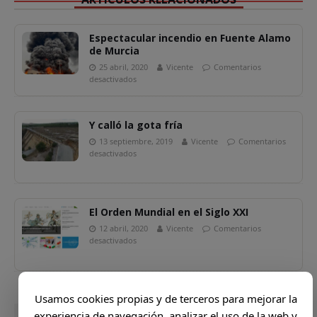
Espectacular incendio en Fuente Alamo
de Murcia
25 abril, 2020
Vicente
Comentarios
desactivados
Y calló la gota fría
13 septiembre, 2019
Vicente
Comentarios
desactivados
El Orden Mundial en el Siglo XXI
12 abril, 2020
Vicente
Comentarios
desactivados
Usamos cookies propias y de terceros para mejorar la
experiencia de navegación, analizar el uso de la web y