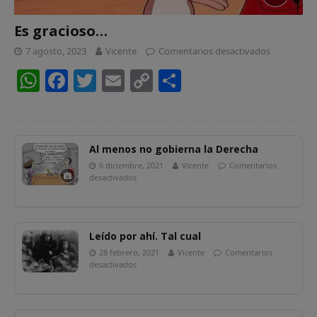
Es gracioso…
7 agosto, 2023
Vicente
Comentarios desactivados
W
F
T
E
C
C
h
a
w
m
o
o
at
c
itt
ai
p
m
s
e
er
l
y
p
Al menos no gobierna la Derecha
A
b
Li
ar
6 diciembre, 2021
Vicente
Comentarios
desactivados
p
o
n
ti
p
o
k
r
k
Leído por ahí. Tal cual
28 febrero, 2021
Vicente
Comentarios
desactivados