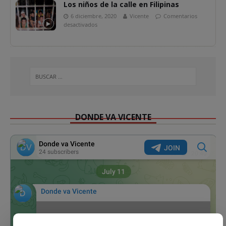
Los niños de la calle en Filipinas
6 diciembre, 2020
Vicente
Comentarios
desactivados
DONDE VA VICENTE