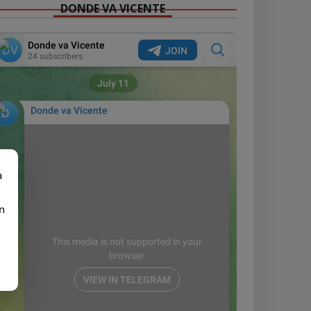
DONDE VA VICENTE
a
n