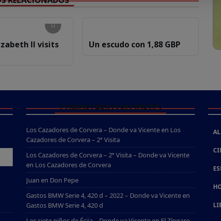
zabeth II visits
Un escudo con 1,88 GBP
COMENTARIOS RECIENTES
Los Cazadores de Corvera – Donde va Vicente
en
Los
AL
Cazadores de Corvera – 2ª Visita
CI
Los Cazadores de Corvera – 2ª Visita – Donde va Vicente
en
Los Cazadores de Corvera
ES
Juan
en
Don Pepe
HO
Gastos BMW Serie 4, 420 d – 2022 – Donde va Vicente
en
Gastos BMW Serie 4, 420 d
LI
Los siete niños de Écija – Donde va Vicente
en
El Zíngaro