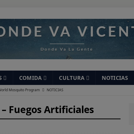
S
COMIDA
CULTURA
NOTICIAS
orld Mosquito Program
NOTICIAS
í mea un elefante
HUMOR
 Fuegos Artificiales
staurante Ramón
DESAYUNOS
nta de San Felipe
DESAYUNOS
 gracioso…
HUMOR