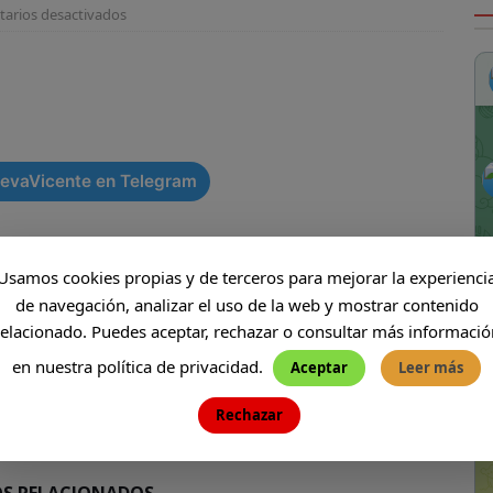
arios desactivados
uarios de Streaming por países
CINE
enes Only Fans?
HUMOR
alquier cosa es cualquier cosa
HUMOR
rres Petronas, Kuala Lumpur
MALASIA
 ]
Le Herencia Celebraciones
CENAS
evaVicente en Telegram
Usamos cookies propias y de terceros para mejorar la experienci
de navegación, analizar el uso de la web y mostrar contenido
relacionado. Puedes aceptar, rechazar o consultar más informació
en nuestra política de privacidad.
NEXT
Aceptar
Leer más
Echan al alcalde por cerrar el único bar del
pueblo
Rechazar
OS RELACIONADOS