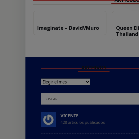
k
Imaginate – DavidVMuro
Queen Eli
Thailand
ARCHIVOS
VICENTE
428 artículos publicados